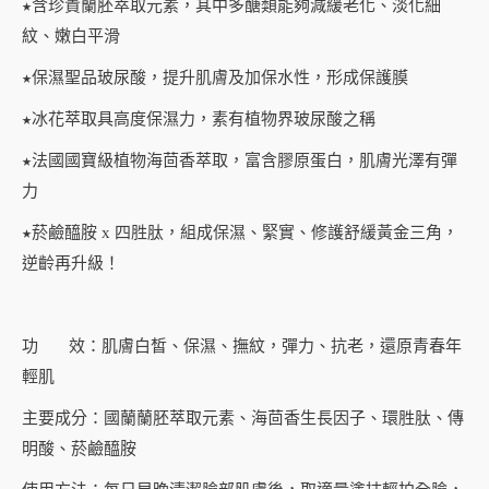
★含珍貴蘭胚萃取元素，其中多醣類能夠減緩老化、淡化細
凍
紋、嫩白平滑
齡
★保濕聖品玻尿酸，提升肌膚及加保水性，形成保護膜
露
quantity
★冰花萃取具高度保濕力，素有植物界玻尿酸之稱
★法國國寶級植物海茴香萃取，富含膠原蛋白，肌膚光澤有彈
力
★菸鹼醯胺 x 四胜肽，組成保濕、緊實、修護舒緩黃金三角，
逆齡再升級！
功 效：肌膚白皙、保濕、撫紋，彈力、抗老，還原青春年
輕肌
主要成分：國蘭蘭胚萃取元素、海茴香生長因子、環胜肽、傳
明酸、菸鹼醯胺