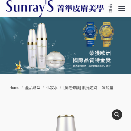
搜
Search:
尋
You are here:
Home
產品劑型
化妝水
[抗老修護] 肌光逆時 – 凍齡露