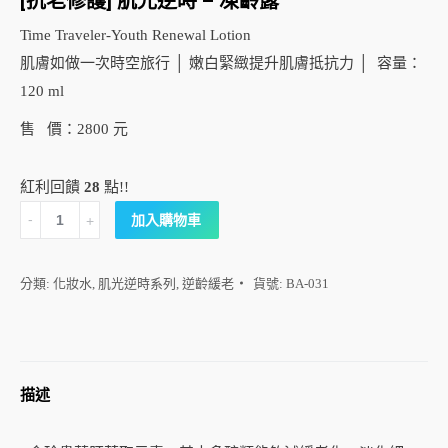
[抗老修護] 肌光逆時 – 凍齡露
Time Traveler-Youth Renewal Lotion
肌膚如做一次時空旅行 │ 嫩白緊緻提升肌膚抵抗力 │ 容量：
120 ml
售 價：2800 元
紅利回饋
28
點!!
[抗
加入購物車
老
修
分類:
化妝水
,
肌光逆時系列
,
逆齡緩老
貨號:
BA-031
護]
肌
光
逆
描述
時
-