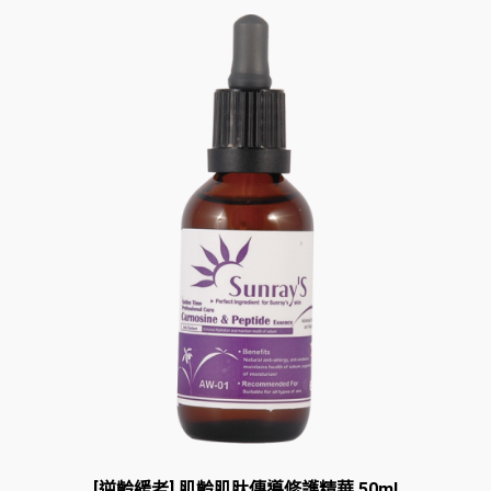
[逆齡緩老] 肌齡肌肽傳導修護精華 50ml