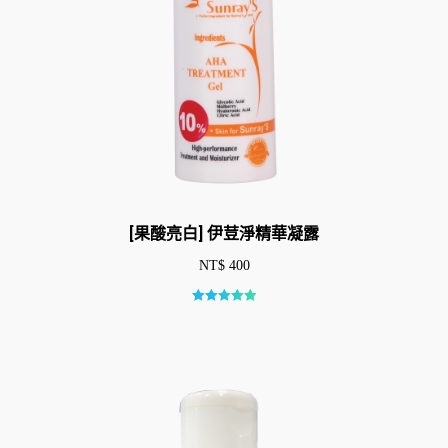
[果酸亮白] 伊荳淨精華凝露
NT$
400
評分
5.00
/ 5