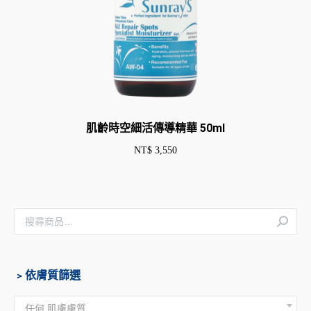
肌齡時空細活傳導精華 50ml
NT$
3,550
﹥依膚質篩選
任何 肌膚膚質